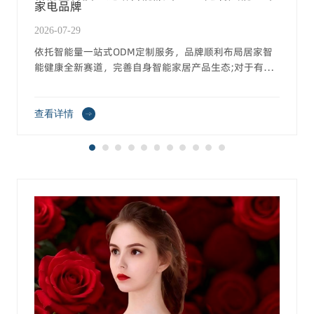
家电品牌
2026-07-29
依托智能量一站式ODM定制服务，品牌顺利布局居家智
能健康全新赛道，完善自身智能家居产品生态;对于有拓
展健康穿戴需求的跨境家电、家居、个护品牌而言，智能
量科技二十年沉淀的智能服饰ODM体系，是低成本、高
效率开辟第二增长曲线的可靠供应链支撑
查看详情