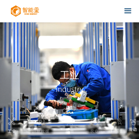
工业
industry
滑动
工业
应急救援
医美
农业
服务业