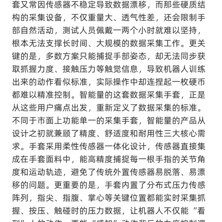
套又常因传感器不稳定导致数据漂移，而那些硬质结
构的采集设备，不仅重量大、透气性差，还会限制手
部自然活动，测试人员佩戴一两个小时就难以坚持，
根本无法支撑长时间、大规模的数据采集工作。更关
键的是，多数方案只能捕捉手部姿态，却无法同步获
取抓握力度、接触压力等触觉信息，导致机器人训练
出来的动作看似标准，实际操作中却连捏起一枚硬币
都难以精准控制。智能量的这套数据采集手套，正是
从这些用户痛点出发，重新定义了数据采集的标准。
不同于市面上功能单一的采集手套，智能量的产品从
设计之初就兼顾了精度、舒适度和耐用性三大核心需
求。手套采用柔性传感器一体化设计，传感器直接集
成在手套面料中，能高精度捕捉每一根手指的关节角
度和运动轨迹，避免了传统外置传感器易脱落、易漂
移的问题。更重要的是，手套内置了分布式压力传感
阵列，指尖、指腹、掌心等关键位置都能实时采集抓
握、按压、触碰时的压力数据，让机器人不仅能 “看