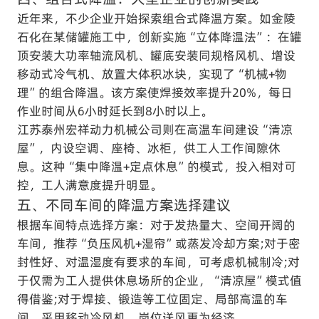
近年来，不少企业开始探索组合式降温方案。如金陵
石化在某储罐施工中，创新实施“立体降温法”：在罐
顶安装大功率轴流风机、罐底安装同规格风机、增设
移动式冷气机、放置大体积冰块，实现了“机械+物
理”的组合降温。该方案使焊接效率提升20%，每日
作业时间从6小时延长到8小时以上。
江苏泰州宏祥动力机械公司则在高温车间建设“清凉
屋”，内设空调、座椅、冰柜，供工人工作间隙休
息。这种“集中降温+定点休息”的模式，投入相对可
控，工人满意度提升明显。
五、不同车间的降温方案选择建议
根据车间特点选择方案：对于发热量大、空间开阔的
车间，推荐“负压风机+湿帘”或蒸发冷却方案;对于密
封性好、对温湿度有要求的车间，可考虑机械制冷;对
于仅需为工人提供休息场所的企业，“清凉屋”模式值
得借鉴;对于焊接、锻造等工位固定、局部高温的车
间，采用移动冷风机、岗位送风更为经济。